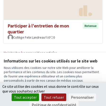
Participer à l'entretien de mon
Retenue
quartier
Collège Felix Landreau
0
0
Voir toutes les propositions retirées
Informations sur les cookies utilisés sur le site web
Nous utilisons des cookies sur notre site Web pour améliorer la
Conditions d'utilisation
performance et les contenus du site. Les cookies nous permettent
Paramètres des cookies
de fournir une expérience utilisateur et un contenu plus
Ecrivons Angers sur X
Ecrivons Angers sur Facebook
personnalisés à partir de nos canaux de médias sociaux.
(Lien externe)
(Lien externe)
Ce site utilise des cookies et vous donne le contrôle sur ceux
Tout accepter
que vous souhaitez activer
Accepter seulement les cookies essentiels
Tout accepter
Tout refuser
Personnaliser
Licence Cre
(Lien extern
Paramètres
(Lien externe)
Site réalisé grâce au
logiciel libre Decidim
.
Politique de confidentialité