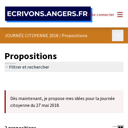
Panneau de gestion des cookies
Menu
Se connecter
Menu p
JOURNÉE CITOYENNE 2018
/
Propositions
Propositions
Filtrer et rechercher
Dès maintenant, je propose mes idées pour la journée
citoyenne du 27 mai 2018.
2 propositions