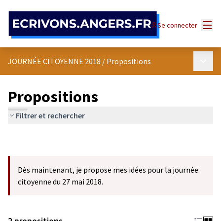
Panneau de gestion des cookies
Menu
Se connecter
Menu p
JOURNÉE CITOYENNE 2018
/
Propositions
Propositions
Filtrer et rechercher
Dès maintenant, je propose mes idées pour la journée
citoyenne du 27 mai 2018.
2 propositions