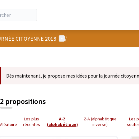
Menu utilisateur
RNÉE CITOYENNE 2018
/
Dès maintenant, je propose mes idées pour la journée citoyenn
2 propositions
Les plus
A-Z
Z-A (alphabétique
Les p
Aléatoire
récentes
(alphabétique)
inverse)
soute