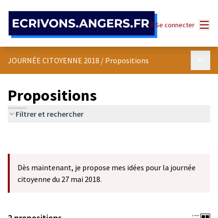
Panneau de gestion des cookies
Menu
Se connecter
Menu p
JOURNÉE CITOYENNE 2018
/
Propositions
Propositions
Filtrer et rechercher
Dès maintenant, je propose mes idées pour la journée
citoyenne du 27 mai 2018.
2 propositions