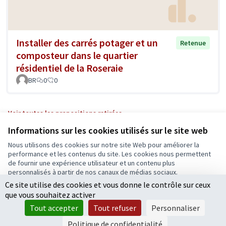
Installer des carrés potager et un
Retenue
composteur dans le quartier
résidentiel de la Roseraie
BR
0
0
Voir toutes les propositions retirées
Informations sur les cookies utilisés sur le site web
Nous utilisons des cookies sur notre site Web pour améliorer la
Conditions d'utilisation
performance et les contenus du site. Les cookies nous permettent
Paramètres des cookies
de fournir une expérience utilisateur et un contenu plus
Ecrivons Angers sur X
Ecrivons Angers sur Facebook
personnalisés à partir de nos canaux de médias sociaux.
(Lien externe)
(Lien externe)
Ce site utilise des cookies et vous donne le contrôle sur ceux
Tout accepter
que vous souhaitez activer
Accepter seulement les cookies essentiels
Tout accepter
Tout refuser
Personnaliser
Licence Cre
(Lien extern
Paramètres
(Lien externe)
Site réalisé grâce au
logiciel libre Decidim
.
Politique de confidentialité