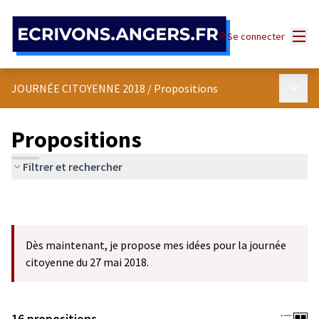
Panneau de gestion des cookies
Menu
Se connecter
Menu p
JOURNÉE CITOYENNE 2018
/
Propositions
Propositions
Filtrer et rechercher
Dès maintenant, je propose mes idées pour la journée
citoyenne du 27 mai 2018.
16 propositions