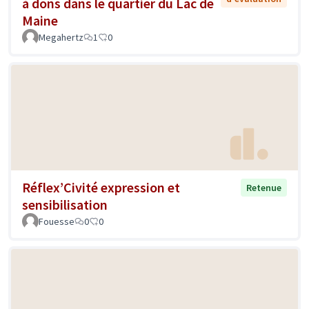
à dons dans le quartier du Lac de
Maine
Megahertz
1
0
Réflex’Civité expression et
Retenue
sensibilisation
Fouesse
0
0