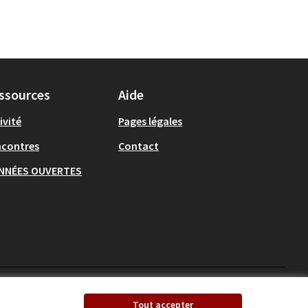
ssources
Aide
ivité
Pages légales
ncontres
Contact
NNÉES OUVERTES
Ecrivons Angers sur X
Ecrivons Angers sur
Tout accepter