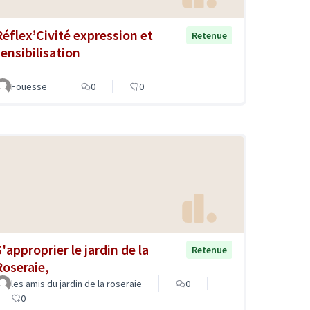
Réflex’Civité expression et
Retenue
sensibilisation
Fouesse
0
0
'approprier le jardin de la
Retenue
Roseraie,
les amis du jardin de la roseraie
0
0