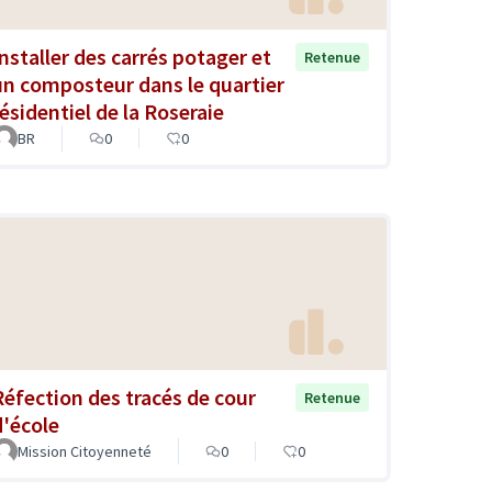
Installer des carrés potager et
Retenue
un composteur dans le quartier
résidentiel de la Roseraie
BR
0
0
Réfection des tracés de cour
Retenue
d'école
Mission Citoyenneté
0
0