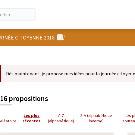
Menu utilisateur
RNÉE CITOYENNE 2018
/
Dès maintenant, je propose mes idées pour la journée citoyenn
16 propositions
Les plus
A-Z
Z-A (alphabétique
Les p
Aléatoire
récentes
(alphabétique)
inverse)
soute