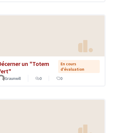
Décerner un "Totem
En cours
d'évaluation
Vert"
Graunwill
0
0