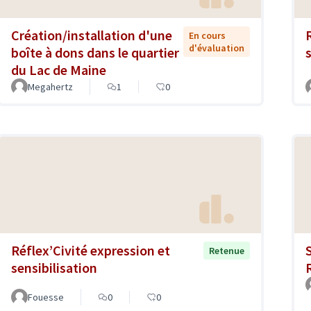
Création/installation d'une
En cours
d'évaluation
boîte à dons dans le quartier
du Lac de Maine
Megahertz
1
0
Réflex’Civité expression et
S
Retenue
sensibilisation
Fouesse
0
0