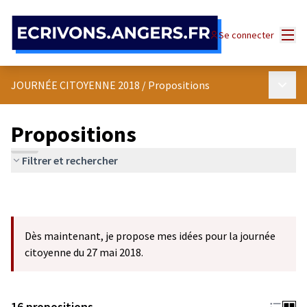
Panneau de gestion des cookies
Menu
Se connecter
Menu p
JOURNÉE CITOYENNE 2018
/
Propositions
Propositions
Filtrer et rechercher
Dès maintenant, je propose mes idées pour la journée
citoyenne du 27 mai 2018.
16 propositions