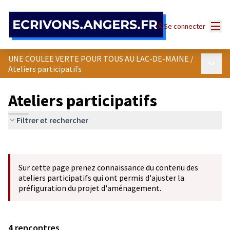
Panneau de gestion des cookies
Menu
Se connecter
UNE COULEE VERTE POUR TOUS AU LAC-DE-MAINE
/
Menu p
Ateliers participatifs
Ateliers participatifs
Filtrer et rechercher
Passer la carte
Leaflet
|
©
OpenStreetMap
contributors
L'élément suivant est une carte qui présente les éléments de cet
+
Sur cette page prenez connaissance du contenu des
−
ateliers participatifs qui ont permis d'ajuster la
préfiguration du projet d'aménagement.
4 rencontres