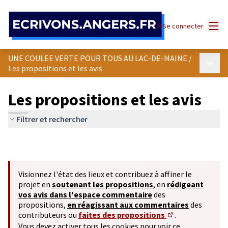
Panneau de gestion des cookies
Menu
Se connecter
UNE COULEE VERTE POUR TOUS AU LAC-DE-MAINE
/
Menu p
Les propositions et les avis
Les propositions et les avis
Filtrer et rechercher
Visionnez l'état des lieux et contribuez à affiner le
projet en
soutenant les propositions
, en
rédigeant
vos avis dans l'espace commentaire
des
propositions,
en réagissant aux commentaires
des
contributeurs ou
faites des propositions
.
(S'ouvre dans un 
Vous devez activer tous les cookies pour voir ce