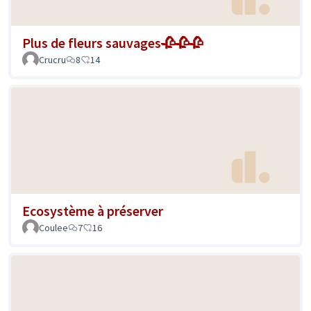
Plus de fleurs sauvages🥀🥀🥀
Crucru
8
14
Ecosystème à préserver
Coulee
7
16