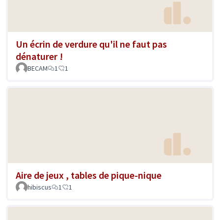
Un écrin de verdure qu'il ne faut pas
dénaturer !
BECAM
1
1
Aire de jeux , tables de pique-nique
hibiscus
1
1