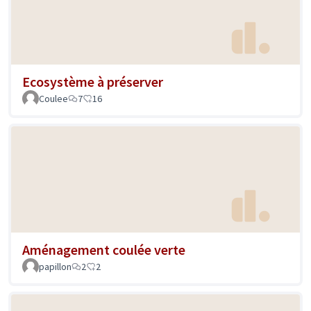
Ecosystème à préserver
Coulee
7
16
Aménagement coulée verte
papillon
2
2