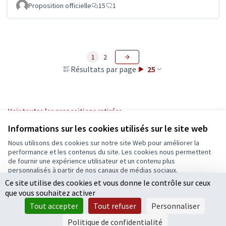
Proposition officielle
15
1
1
2
Résultats par page :
25
Voir toutes les propositions retirées
Informations sur les cookies utilisés sur le site web
Nous utilisons des cookies sur notre site Web pour améliorer la
Conditions d'utilisation
performance et les contenus du site. Les cookies nous permettent
Paramètres des cookies
de fournir une expérience utilisateur et un contenu plus
Ecrivons Angers sur X
Ecrivons Angers sur Facebook
personnalisés à partir de nos canaux de médias sociaux.
(Lien externe)
(Lien externe)
Ce site utilise des cookies et vous donne le contrôle sur ceux
Tout accepter
que vous souhaitez activer
Accepter seulement les cookies essentiels
Tout accepter
Tout refuser
Personnaliser
Licence Cre
(Lien extern
Paramètres
(Lien externe)
Site réalisé grâce au
logiciel libre Decidim
.
Politique de confidentialité