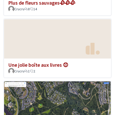
Plus de fleurs sauvages🥀🥀🥀
Crucru
8
14
Une jolie boîte aux livres 😊
Crucru
1
2