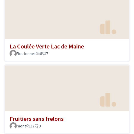
La Coulée Verte Lac de Maine
Boutonnet
6
7
Fruitiers sans frelons
mont
12
9