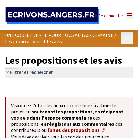
Panneau de gestion des cookies
Menu
Se connecter
UNE COULEE VERTE POUR TOUS AU LAC-DE-MAINE
/
Menu p
Les propositions et les avis
Les propositions et les avis
Filtrer et rechercher
Visionnez l'état des lieux et contribuez à affiner le
projet en
soutenant les propositions
, en
rédigeant
vos avis dans l'espace commentaire
des
propositions,
en réagissant aux commentaires
des
contributeurs ou
faites des propositions
.
(S'ouvre dans un 
Vous devez activer tous les cookies pour voir ce