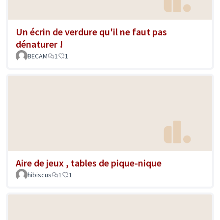
Un écrin de verdure qu'il ne faut pas
dénaturer !
BECAM
1
1
Aire de jeux , tables de pique-nique
hibiscus
1
1