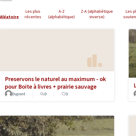
Les plus
A-Z
Z-A (alphabétique
Les p
Aléatoire
récentes
(alphabétique)
inverse)
soute
Preservons le naturel au maximum - ok
pour Boite à livres + prairie sauvage
Dupont
0
0