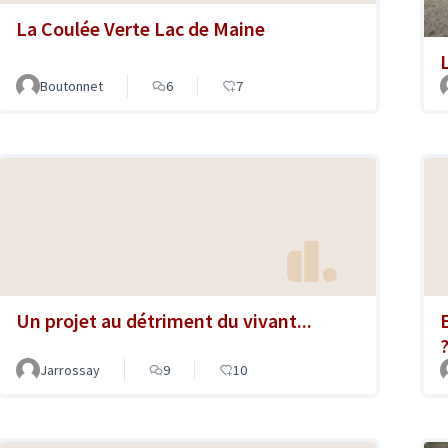
La Coulée Verte Lac de Maine
Boutonnet
6
7
Un projet au détriment du vivant...
Jarrossay
9
10