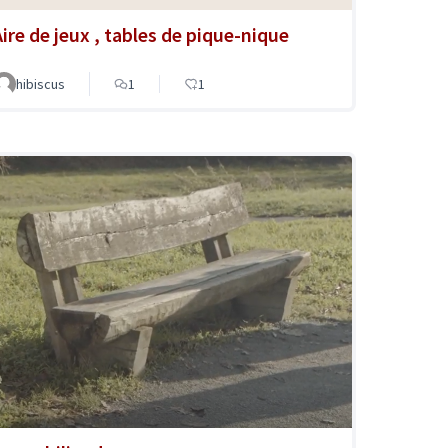
Aire de jeux , tables de pique-nique
hibiscus
1
1