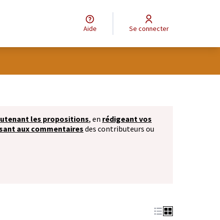
Aide
Se connecter
isateur
utenant les propositions
, en
rédigeant vos
ssant aux commentaires
des contributeurs ou
ouvre dans un nouvel onglet)