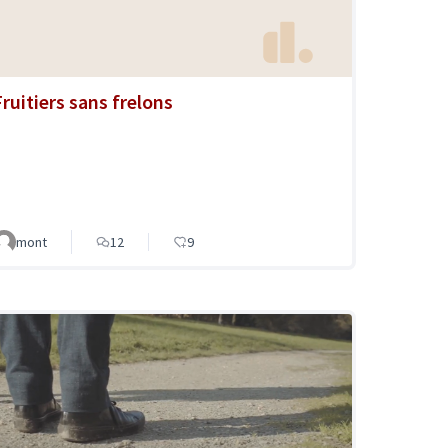
Fruitiers sans frelons
mont
12
9