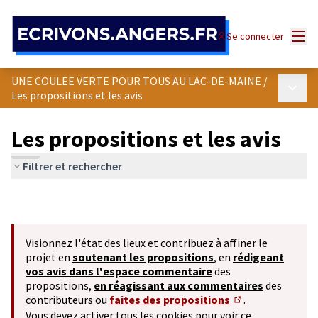
Panneau de gestion des cookies
Menu
Se connecter
UNE COULEE VERTE POUR TOUS AU LAC-DE-MAINE
/
Menu p
Les propositions et les avis
Les propositions et les avis
Filtrer et rechercher
Visionnez l'état des lieux et contribuez à affiner le
projet en
soutenant les propositions
, en
rédigeant
vos avis dans l'espace commentaire
des
propositions,
en réagissant aux commentaires
des
contributeurs ou
faites des propositions
.
(S'ouvre dans un 
Vous devez activer tous les cookies pour voir ce