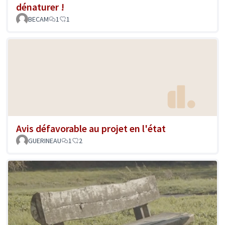
dénaturer !
BECAM
1
1
Avis défavorable au projet en l'état
GUERINEAU
1
2