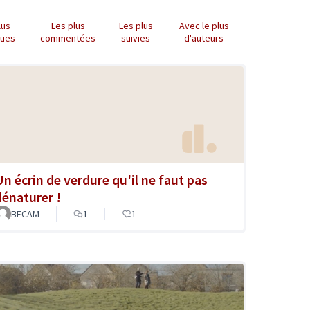
lus
Les plus
Les plus
Avec le plus
nues
commentées
suivies
d'auteurs
Un écrin de verdure qu'il ne faut pas
dénaturer !
BECAM
1
1