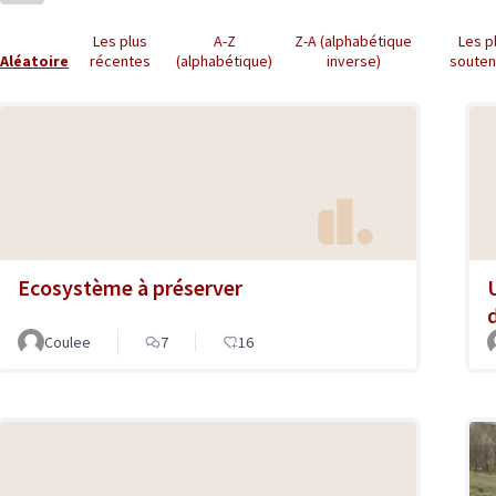
Les plus
A-Z
Z-A (alphabétique
Les p
Aléatoire
récentes
(alphabétique)
inverse)
soute
Ecosystème à préserver
Coulee
7
16