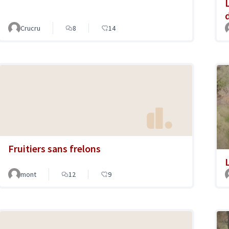
Crucru
8
14
Fruitiers sans frelons
mont
12
9