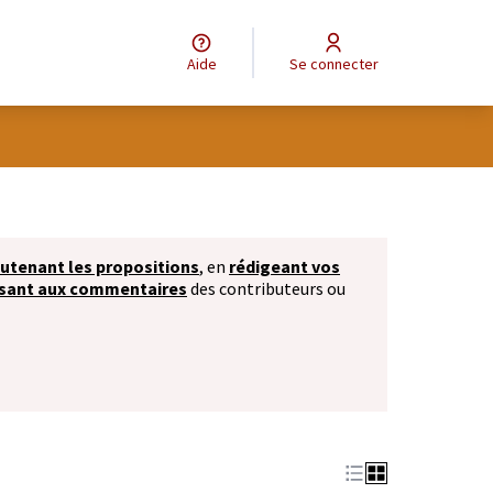
Aide
Se connecter
isateur
utenant les propositions
, en
rédigeant vos
ssant aux commentaires
des contributeurs ou
ouvre dans un nouvel onglet)