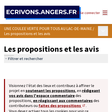
Panneau de gestion des cookies
Menu
Se connecter
UNE COULEE VERTE POUR TOUS AU LAC-DE-MAINE
/
Menu p
Les propositions et les avis
Les propositions et les avis
Filtrer et rechercher
Visionnez l'état des lieux et contribuez à affiner le
projet en
soutenant les propositions
, en
rédigeant
vos avis dans l'espace commentaire
des
propositions,
en réagissant aux commentaires
des
contributeurs ou
faites des propositions
.
(S'ouvre dans un 
Vous devez activer tous les cookies pour voir ce