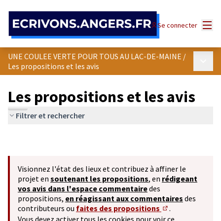
Panneau de gestion des cookies
Menu
Se connecter
UNE COULEE VERTE POUR TOUS AU LAC-DE-MAINE
/
Menu p
Les propositions et les avis
Les propositions et les avis
Filtrer et rechercher
Visionnez l'état des lieux et contribuez à affiner le
projet en
soutenant les propositions
, en
rédigeant
vos avis dans l'espace commentaire
des
propositions,
en réagissant aux commentaires
des
contributeurs ou
faites des propositions
.
(S'ouvre dans un 
Vous devez activer tous les cookies pour voir ce