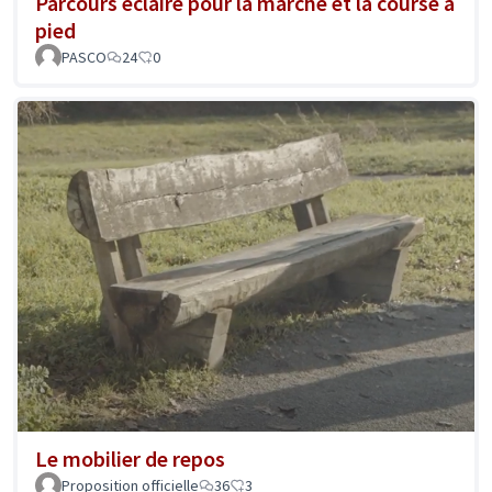
Parcours éclairé pour la marche et la course à
pied
PASCO
24
0
Le mobilier de repos
Proposition officielle
36
3