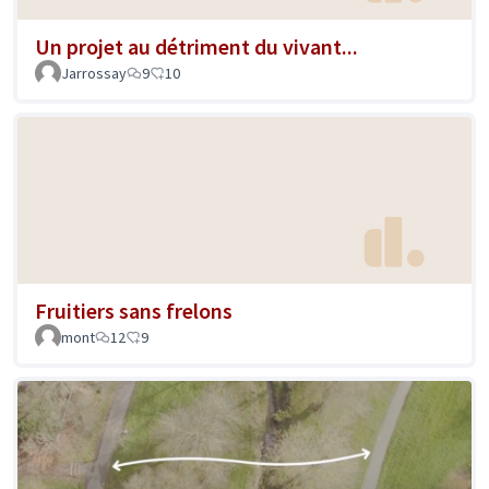
Un projet au détriment du vivant...
Jarrossay
9
10
Fruitiers sans frelons
mont
12
9