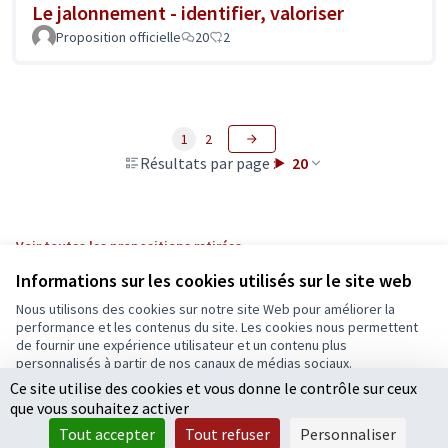
Le jalonnement - identifier, valoriser
Proposition officielle
20
2
1
2
Résultats par page :
20
Voir toutes les propositions retirées
Informations sur les cookies utilisés sur le site web
Nous utilisons des cookies sur notre site Web pour améliorer la
Conditions d'utilisation
performance et les contenus du site. Les cookies nous permettent
Paramètres des cookies
de fournir une expérience utilisateur et un contenu plus
Ecrivons Angers sur X
Ecrivons Angers sur Facebook
personnalisés à partir de nos canaux de médias sociaux.
(Lien externe)
(Lien externe)
Ce site utilise des cookies et vous donne le contrôle sur ceux
Tout accepter
que vous souhaitez activer
Accepter seulement les cookies essentiels
Tout accepter
Tout refuser
Personnaliser
Licence Cre
(Lien extern