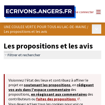
Panneau de gestion des cookies
Menu
Se connecter
UNE COULEE VERTE POUR TOUS AU LAC-DE-MAINE
/
Menu p
Les propositions et les avis
Les propositions et les avis
Filtrer et rechercher
Visionnez l'état des lieux et contribuez à affiner le
projet en
soutenant les propositions
, en
rédigeant
vos avis dans l'espace commentaire
des
propositions,
en réagissant aux commentaires
des
contributeurs ou
faites des propositions
.
(S'ouvre dans un 
Vous devez activer tous les cookies pour voir ce