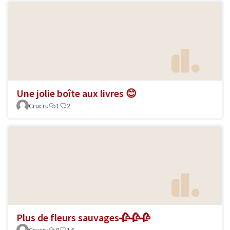
Une jolie boîte aux livres 😊
Crucru
1
2
Plus de fleurs sauvages🥀🥀🥀