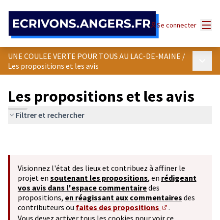
Panneau de gestion des cookies
Menu
Se connecter
UNE COULEE VERTE POUR TOUS AU LAC-DE-MAINE
/
Menu p
Les propositions et les avis
Les propositions et les avis
Filtrer et rechercher
Visionnez l'état des lieux et contribuez à affiner le
projet en
soutenant les propositions
, en
rédigeant
vos avis dans l'espace commentaire
des
propositions,
en réagissant aux commentaires
des
contributeurs ou
faites des propositions
.
(S'ouvre dans un 
Vous devez activer tous les cookies pour voir ce