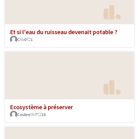
Et si l'eau du ruisseau devenait potable ?
C
0
1
Ecosystème à préserver
Coulee
7
16