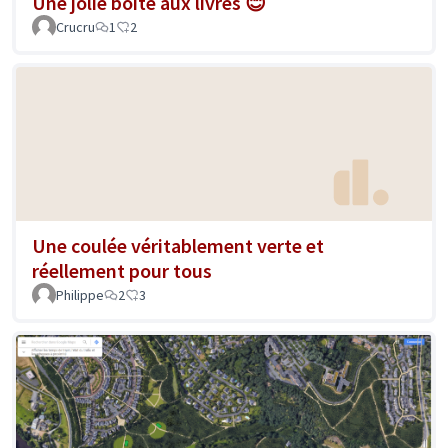
Une jolie boîte aux livres 😊
Crucru
1
2
Une coulée véritablement verte et
réellement pour tous
Philippe
2
3