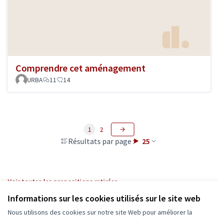
Comprendre cet aménagement
URBA
11
14
1
2
Résultats par page :
25
Voir toutes les propositions retirées
Informations sur les cookies utilisés sur le site web
Nous utilisons des cookies sur notre site Web pour améliorer la
Conditions d'utilisation