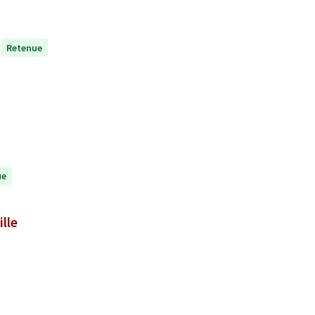
Retenue
ue
lle