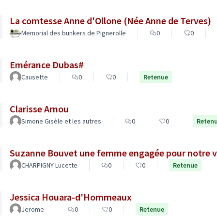
La comtesse Anne d'Ollone (Née Anne de Terves)
Memorial des bunkers de Pignerolle
0
0
Emérance Dubas#
Causette
0
0
Retenue
Clarisse Arnou
Simone Gisèle et les autres
0
0
Reten
Suzanne Bouvet une femme engagée pour notre vi
CHARPIGNY Lucette
0
0
Retenue
Jessica Houara-d'Hommeaux
Jerome
0
0
Retenue