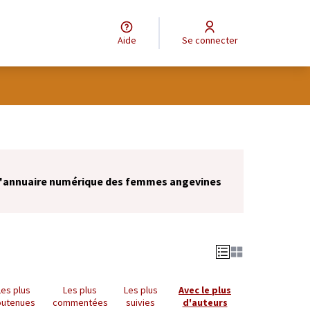
Aide
Se connecter
 l'annuaire numérique des femmes angevines
Les plus
Les plus
Les plus
Avec le plus
outenues
commentées
suivies
d'auteurs