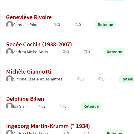
Geneviève Rivoire
Christian Pihet
0
0
Retenue
Renée Cochin (1938-2007)
Andrea Micke-Serin
0
0
Retenue
Michèle Giannotti
Simone Gisèle et les autres
0
0
Reten
Delphine Bilien
Isa Sia
2
0
Retenue
Ingeborg Martin-Krumm (* 1934)
Andrea Micke-Serin
0
5
Retenue