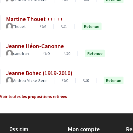
Martine Thouet +++++
Thouet
6
1
Retenue
Jeanne Héon-Canonne
canofran
0
0
Retenue
Jeanne Bohec (1919-2010)
Andrea Micke-Serin
0
0
Retenue
Voir toutes les propositions retirées
Decidim
Mon compte
Re