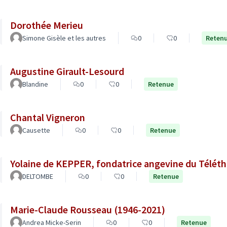
Dorothée Merieu
Simone Gisèle et les autres
0
0
Reten
Augustine Girault-Lesourd
Blandine
0
0
Retenue
Chantal Vigneron
Causette
0
0
Retenue
Yolaine de KEPPER, fondatrice angevine du Télé
DELTOMBE
0
0
Retenue
Marie-Claude Rousseau (1946-2021)
Andrea Micke-Serin
0
0
Retenue