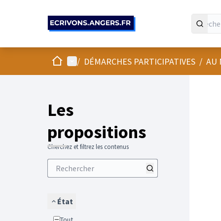
Panneau de gestion des cookies
Accueil
Menu principal
/
DÉMARCHES PARTICIPATIVES
/
AU 
Les
propositions
Cherchez et filtrez les contenus
État
Tout