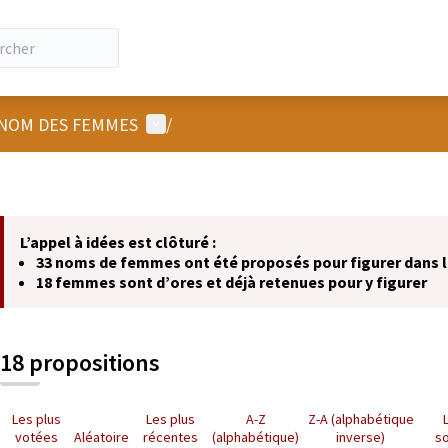
Menu utilisateur
NOM DES FEMMES
/
L’appel à idées est clôturé :
33 noms de femmes ont été proposés pour figurer dans
18 femmes sont d’ores et déjà retenues pour y figurer
18 propositions
Les plus
Les plus
A-Z
Z-A (alphabétique
votées
Aléatoire
récentes
(alphabétique)
inverse)
s