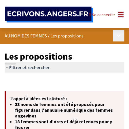
Panneau de gestion des cookies
Menu
Se connecter
Menu p
AU NOM DES FEMMES
/
Les propositions
Les propositions
Filtrer et rechercher
L’appel à idées est clôturé :
33 noms de femmes ont été proposés pour
figurer dans l'annuaire numérique des femmes
angevines
18 femmes sont d’ores et déjà retenues pour y
figurer