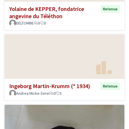
Yolaine de KEPPER, fondatrice
Retenue
angevine du Téléthon
DELTOMBE
0
0
Ingeborg Martin-Krumm (* 1934)
Retenue
Andrea Micke-Serin
0
5