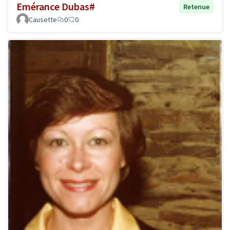
Emérance Dubas#
Retenue
Causette
0
0