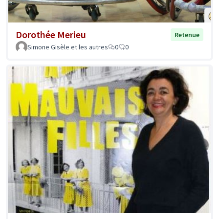
Dorothée Merieu
Retenue
Simone Gisèle et les autres
0
0