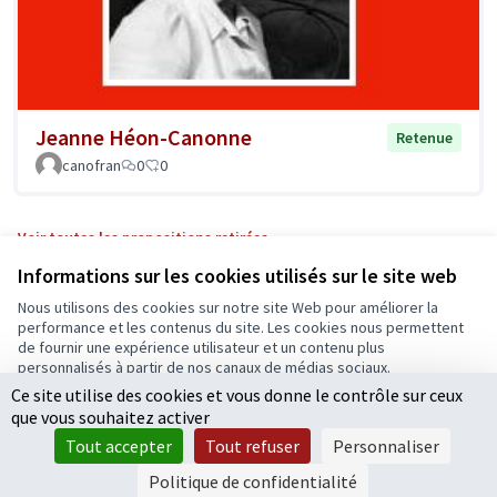
Jeanne Héon-Canonne
Retenue
canofran
0
0
Voir toutes les propositions retirées
Informations sur les cookies utilisés sur le site web
Nous utilisons des cookies sur notre site Web pour améliorer la
Conditions d'utilisation
performance et les contenus du site. Les cookies nous permettent
Paramètres des cookies
de fournir une expérience utilisateur et un contenu plus
Ecrivons Angers sur X
Ecrivons Angers sur Facebook
personnalisés à partir de nos canaux de médias sociaux.
(Lien externe)
(Lien externe)
Ce site utilise des cookies et vous donne le contrôle sur ceux
Tout accepter
que vous souhaitez activer
Accepter seulement les cookies essentiels
Tout accepter
Tout refuser
Personnaliser
Licence Cre
(Lien extern
Paramètres
(Lien externe)
Site réalisé grâce au
logiciel libre Decidim
.
Politique de confidentialité
(Lien externe)