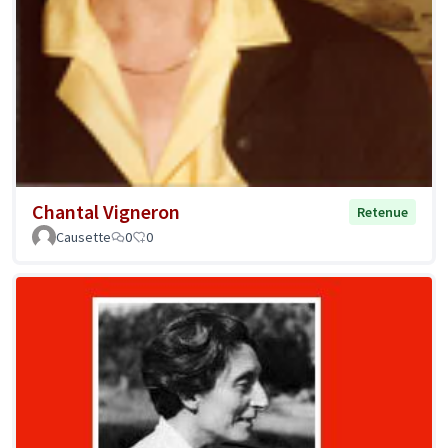
Chantal Vigneron
Retenue
Causette
0
0