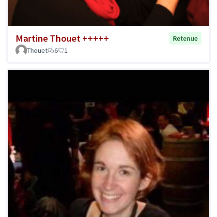
Martine Thouet +++++
Retenue
Thouet
6
1