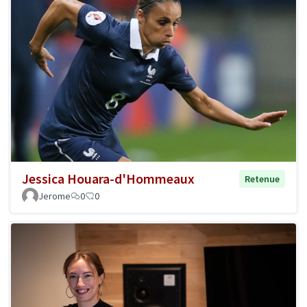
Jessica Houara-d'Hommeaux
Retenue
Jerome
0
0