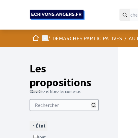
Panneau de gestion des cookies
Accueil
Menu principal
/
DÉMARCHES PARTICIPATIVES
/
AU 
Les
propositions
Cherchez et filtrez les contenus
État
Tout