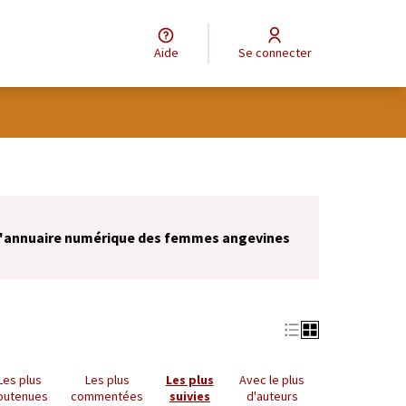
Aide
Se connecter
 l'annuaire numérique des femmes angevines
Les plus
Les plus
Les plus
Avec le plus
outenues
commentées
suivies
d'auteurs