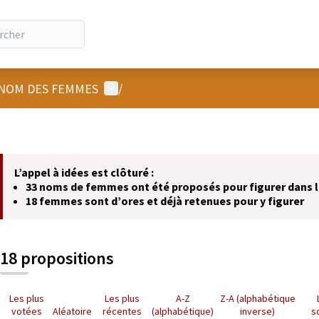
Menu utilisateur
NOM DES FEMMES
/
L’appel à idées est clôturé :
33 noms de femmes ont été proposés pour figurer dans
18 femmes sont d’ores et déjà retenues pour y figurer
18 propositions
Les plus
Les plus
A-Z
Z-A (alphabétique
votées
Aléatoire
récentes
(alphabétique)
inverse)
s