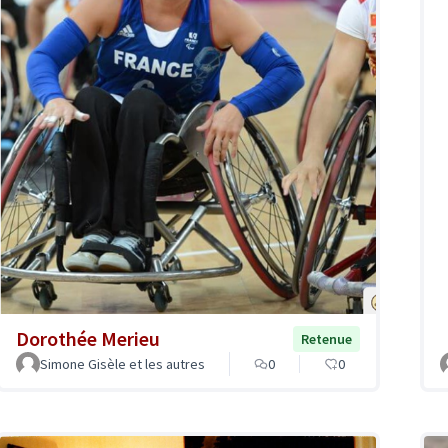
Dorothée Merieu
Retenue
Simone Gisèle et les autres
0
0