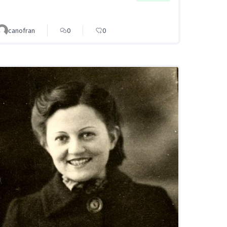
canofran
0
0