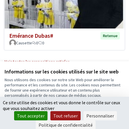
Emérance Dubas#
Retenue
Causette
0
0
Voir toutes les propositions retirées
Informations sur les cookies utilisés sur le site web
Nous utilisons des cookies sur notre site Web pour améliorer la
Conditions d'utilisation
performance et les contenus du site. Les cookies nous permettent
Paramètres des cookies
de fournir une expérience utilisateur et un contenu plus
Ecrivons Angers sur X
Ecrivons Angers sur Facebook
personnalisés à partir de nos canaux de médias sociaux.
(Lien externe)
(Lien externe)
Ce site utilise des cookies et vous donne le contrôle sur ceux
Tout accepter
que vous souhaitez activer
Accepter seulement les cookies essentiels
Tout accepter
Tout refuser
Personnaliser
Licence Cre
(Lien extern
Paramètres
(Lien externe)
Site réalisé grâce au
logiciel libre Decidim
.
Politique de confidentialité
(Lien externe)