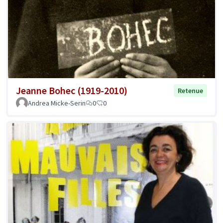
Jeanne Bohec (1919-2010)
Retenue
Andrea Micke-Serin
0
0