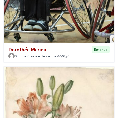
Dorothée Merieu
Retenue
Simone Gisèle et les autres
0
0