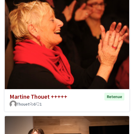
Martine Thouet +++++
Retenue
Thouet
6
1