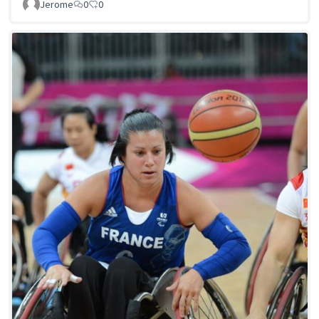
Jerome
0
0