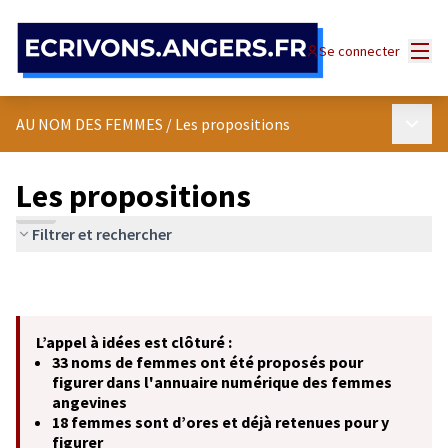
Panneau de gestion des cookies
Menu
Se connecter
Menu p
AU NOM DES FEMMES
/
Les propositions
Les propositions
Filtrer et rechercher
L’appel à idées est clôturé :
33 noms de femmes ont été proposés pour
figurer dans l'annuaire numérique des femmes
angevines
18 femmes sont d’ores et déjà retenues pour y
figurer