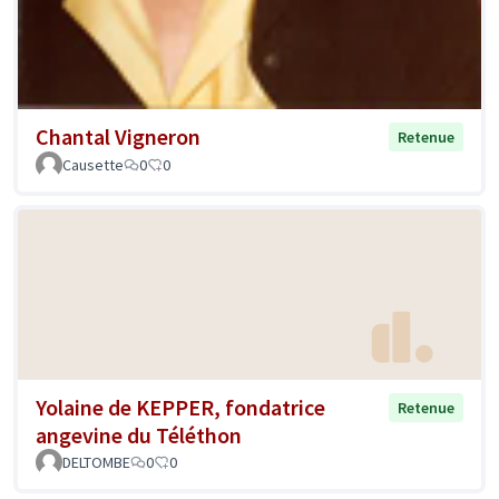
Chantal Vigneron
Retenue
Causette
0
0
Yolaine de KEPPER, fondatrice
Retenue
angevine du Téléthon
DELTOMBE
0
0