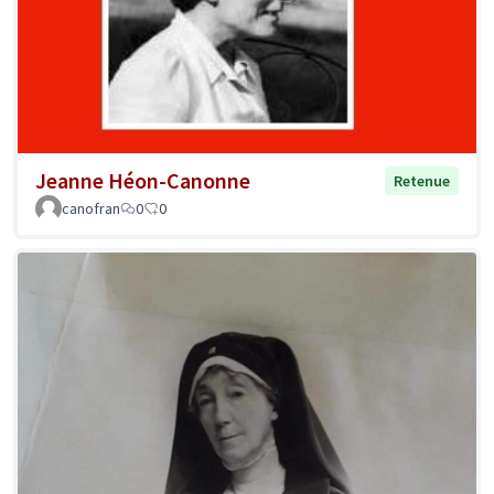
Jeanne Héon-Canonne
Retenue
canofran
0
0