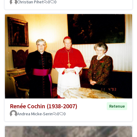
Christian Pihet
0
0
Renée Cochin (1938-2007)
Retenue
Andrea Micke-Serin
0
0