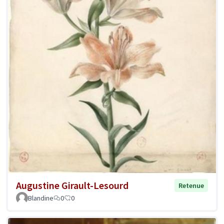
Augustine Girault-Lesourd
Retenue
Blandine
0
0