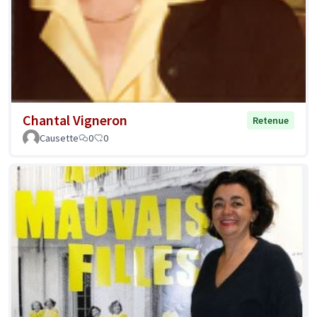
Chantal Vigneron
Retenue
Causette
0
0