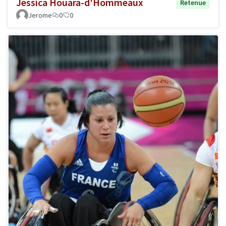
Jessica Houara-d'Hommeaux
Retenue
Jerome
0
0