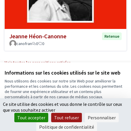
Jeanne Héon-Canonne
Retenue
canofran
0
0
Voir toutes les propositions retirées
Informations sur les cookies utilisés sur le site web
Nous utilisons des cookies sur notre site Web pour améliorer la
Conditions d'utilisation
performance et les contenus du site. Les cookies nous permettent
Paramètres des cookies
de fournir une expérience utilisateur et un contenu plus
Ecrivons Angers sur X
Ecrivons Angers sur Facebook
personnalisés à partir de nos canaux de médias sociaux.
(Lien externe)
(Lien externe)
Ce site utilise des cookies et vous donne le contrôle sur ceux
Tout accepter
que vous souhaitez activer
Accepter seulement les cookies essentiels
Tout accepter
Tout refuser
Personnaliser
Licence Cre
(Lien extern
Paramètres
(Lien externe)
Site réalisé grâce au
logiciel libre Decidim
.
Politique de confidentialité
(Lien externe)