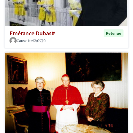
Emérance Dubas#
Retenue
Causette
0
0