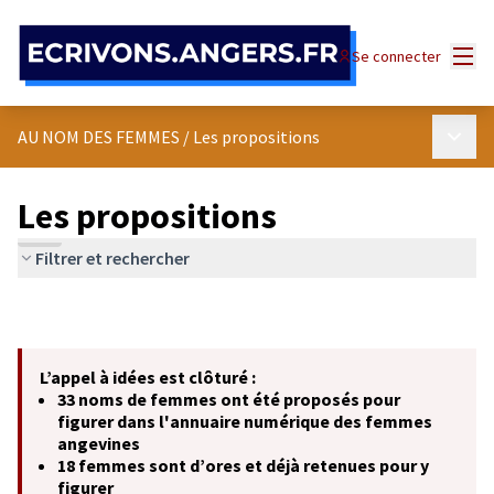
Panneau de gestion des cookies
Menu
Se connecter
Menu p
AU NOM DES FEMMES
/
Les propositions
Les propositions
Filtrer et rechercher
L’appel à idées est clôturé :
33 noms de femmes ont été proposés pour
figurer dans l'annuaire numérique des femmes
angevines
18 femmes sont d’ores et déjà retenues pour y
figurer