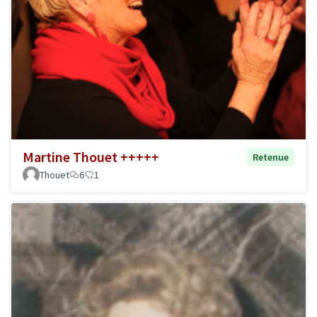
Martine Thouet +++++
Retenue
Thouet
6
1