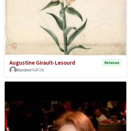
Augustine Girault-Lesourd
Retenue
Blandine
0
0