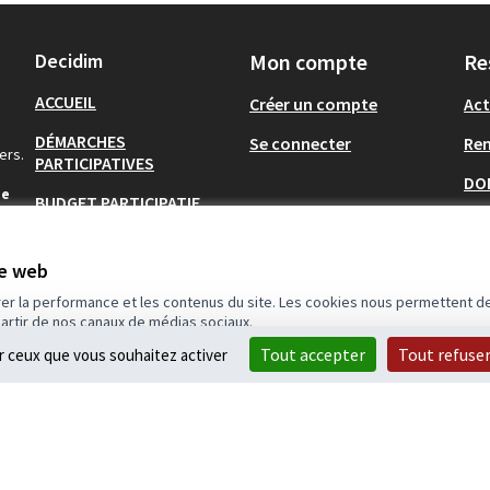
Decidim
Mon compte
Re
ACCUEIL
Créer un compte
Act
DÉMARCHES
Se connecter
Re
ers.
PARTICIPATIVES
DO
de
BUDGET PARTICIPATIF
s pour
COMMUNAUTÉS
te web
AIDE
rer la performance et les contenus du site. Les cookies nous permettent de
partir de nos canaux de médias sociaux.
Tout accepter
Tout refuse
ur ceux que vous souhaitez activer