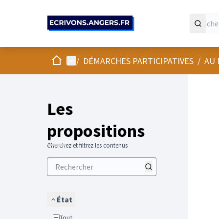
Panneau de gestion des cookies
Accueil
Menu principal
/
DÉMARCHES PARTICIPATIVES
/
AU 
Les
propositions
Cherchez et filtrez les contenus
État
Tout