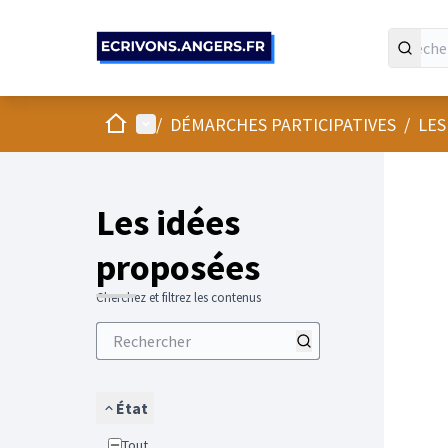
Panneau de gestion des cookies
Accueil
Menu principal
/
DÉMARCHES PARTICIPATIVES
/
LES
Les idées
proposées
Cherchez et filtrez les contenus
État
Tout