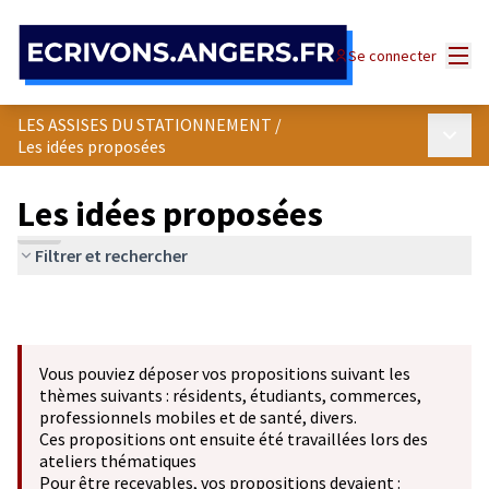
Panneau de gestion des cookies
Menu
Se connecter
LES ASSISES DU STATIONNEMENT
/
Menu p
Les idées proposées
Les idées proposées
Filtrer et rechercher
Vous pouviez déposer vos propositions suivant les
thèmes suivants : résidents, étudiants, commerces,
professionnels mobiles et de santé, divers.
Ces propositions ont ensuite été travaillées lors des
ateliers thématiques
Pour être recevables, vos propositions devaient :