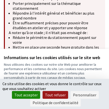
Porter principalement sur la thématique
stationnement
Répondre à l’intérêt général et bénéficier au plus
grand nombre
Être suffisamment précises pour pouvoir être
étudiées en atelier et y apporter une réponse
A noter qu'à ce stade ; il n'était pas envisagé de :
Réduire le périmètre du stationnement payant sur
voirie
Mettre en place une seconde heure gratuite dans les
parkings du centre-ville
Informations sur les cookies utilisés sur le site web
Nous utilisons des cookies sur notre site Web pour améliorer la
performance et les contenus du site. Les cookies nous permettent
de fournir une expérience utilisateur et un contenu plus
Vous voyez actuellemnent la liste des propositions
personnalisés à partir de nos canaux de médias sociaux.
retirées par leurs auteurs.
Voir toutes les propositions
.
Ce site utilise des cookies et vous donne le contrôle sur ceux
Tout accepter
que vous souhaitez activer
Accepter seulement les cookies essentiels
Tout accepter
Tout refuser
Personnaliser
5 propositions
Paramètres
Politique de confidentialité