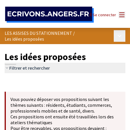
Panneau de gestion des cookies
Menu
Se connecter
LES ASSISES DU STATIONNEMENT
/
Menu p
Les idées proposées
Les idées proposées
Filtrer et rechercher
Vous pouviez déposer vos propositions suivant les
thèmes suivants : résidents, étudiants, commerces,
professionnels mobiles et de santé, divers.
Ces propositions ont ensuite été travaillées lors des
ateliers thématiques
Pour être recevables, vos propositions devaient :