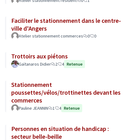
Atelier stationnement résident
0
1
Faciliter le stationnement dans le centre-
ville d'Angers
Atelier stationnement commerces
0
0
Trottoirs aux piétons
Gaïtanaros Didier
2
4
Retenue
Stationnement
poussettes/vélos/trottinettes devant les
commerces
Pauline JEANNIN
1
4
Retenue
Personnes en situation de handicap :
secteur belle-beille