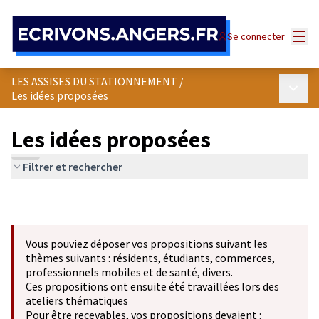
Panneau de gestion des cookies
Menu
Se connecter
LES ASSISES DU STATIONNEMENT
/
Menu p
Les idées proposées
Les idées proposées
Filtrer et rechercher
Vous pouviez déposer vos propositions suivant les
thèmes suivants : résidents, étudiants, commerces,
professionnels mobiles et de santé, divers.
Ces propositions ont ensuite été travaillées lors des
ateliers thématiques
Pour être recevables, vos propositions devaient :