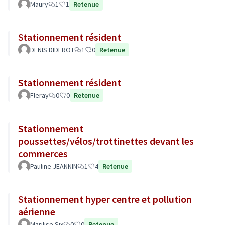
Maury
1
1
Retenue
Stationnement résident
DENIS DIDEROT
1
0
Retenue
Stationnement résident
Fleray
0
0
Retenue
Stationnement
poussettes/vélos/trottinettes devant les
commerces
Pauline JEANNIN
1
4
Retenue
Stationnement hyper centre et pollution
aérienne
Marilise Six
0
0
Retenue