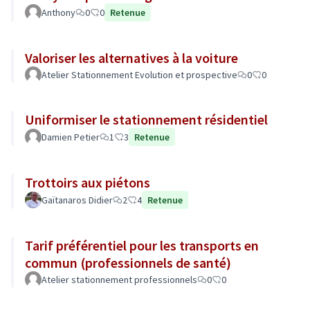
Anthony
0
0
Retenue
Valoriser les alternatives à la voiture
Atelier Stationnement Evolution et prospective
0
0
Uniformiser le stationnement résidentiel
Damien Petier
1
3
Retenue
Trottoirs aux piétons
Gaïtanaros Didier
2
4
Retenue
Tarif préférentiel pour les transports en
commun (professionnels de santé)
Atelier stationnement professionnels
0
0