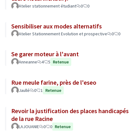
Atelier stationnement étudiant
0
0
Sensibiliser aux modes alternatifs
Atelier Stationnement Evolution et prospective
0
0
Se garer moteur à l'avant
Anneanne
4
5
Retenue
Rue meule farine, près de l'eseo
Jaullé
0
1
Retenue
Revoir la justification des places handicapés
de la rue Racine
LAJOUANIE
0
0
Retenue