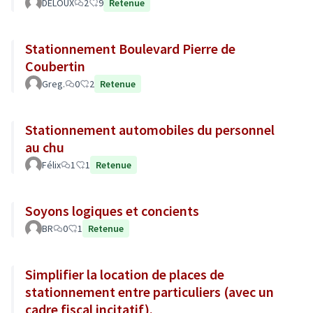
DELOUX
2
9
Retenue
Stationnement Boulevard Pierre de
Coubertin
Greg.
0
2
Retenue
Stationnement automobiles du personnel
au chu
Félix
1
1
Retenue
Soyons logiques et concients
BR
0
1
Retenue
Simplifier la location de places de
stationnement entre particuliers (avec un
cadre fiscal incitatif).