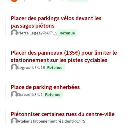
Placer des parkings vélos devant les
passages piétons
Pierre Legeay
6
15
Retenue
Placer des panneaux (135€) pour limiter le
stationnement sur les pistes cyclables
Legros
8
19
Retenue
Place de parking enherbées
Dureau
3
1
Retenue
Piétonniser certaines rues du centre-ville
Atelier stationnement résident
1
5