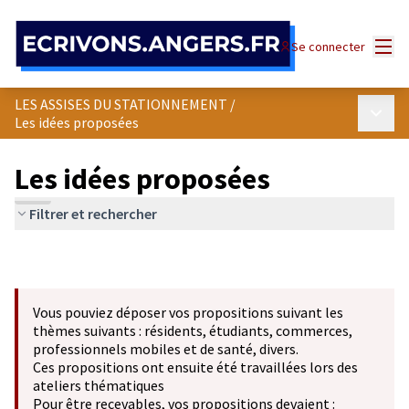
Panneau de gestion des cookies
Menu
Se connecter
LES ASSISES DU STATIONNEMENT
/
Menu p
Les idées proposées
Les idées proposées
Filtrer et rechercher
Vous pouviez déposer vos propositions suivant les
thèmes suivants : résidents, étudiants, commerces,
professionnels mobiles et de santé, divers.
Ces propositions ont ensuite été travaillées lors des
ateliers thématiques
Pour être recevables, vos propositions devaient :