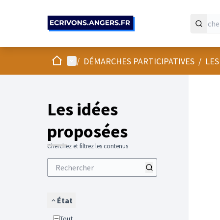
Panneau de gestion des cookies
Accueil
Menu principal
/
DÉMARCHES PARTICIPATIVES
/
LES
Les idées
proposées
Cherchez et filtrez les contenus
État
Tout