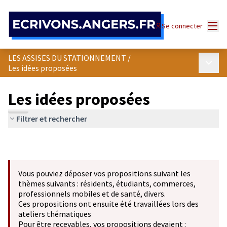
Panneau de gestion des cookies
Menu
Se connecter
LES ASSISES DU STATIONNEMENT
/
Menu p
Les idées proposées
Les idées proposées
Filtrer et rechercher
Vous pouviez déposer vos propositions suivant les
thèmes suivants : résidents, étudiants, commerces,
professionnels mobiles et de santé, divers.
Ces propositions ont ensuite été travaillées lors des
ateliers thématiques
Pour être recevables, vos propositions devaient :