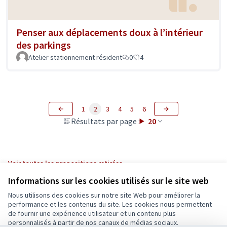
Penser aux déplacements doux à l’intérieur
des parkings
Atelier stationnement résident
0
4
1
2
3
4
5
6
Résultats par page :
20
Voir toutes les propositions retirées
Informations sur les cookies utilisés sur le site web
Nous utilisons des cookies sur notre site Web pour améliorer la
Conditions d'utilisation
performance et les contenus du site. Les cookies nous permettent
Paramètres des cookies
de fournir une expérience utilisateur et un contenu plus
Ecrivons Angers sur X
Ecrivons Angers sur Facebook
personnalisés à partir de nos canaux de médias sociaux.