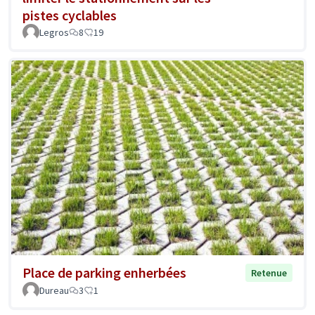
pistes cyclables
Legros
8
19
Place de parking enherbées
Retenue
Dureau
3
1