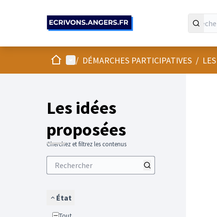
Panneau de gestion des cookies
Accueil
Menu principal
/
DÉMARCHES PARTICIPATIVES
/
LES
Les idées
proposées
Cherchez et filtrez les contenus
État
Tout