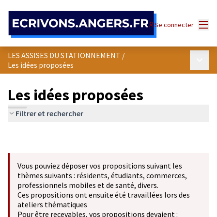
Panneau de gestion des cookies
Menu
Se connecter
LES ASSISES DU STATIONNEMENT
/
Menu p
Les idées proposées
Les idées proposées
Filtrer et rechercher
Vous pouviez déposer vos propositions suivant les
thèmes suivants : résidents, étudiants, commerces,
professionnels mobiles et de santé, divers.
Ces propositions ont ensuite été travaillées lors des
ateliers thématiques
Pour être recevables, vos propositions devaient :