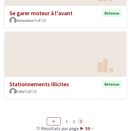
Se garer moteur à l'avant
Retenue
Anneanne
4
5
Stationnements illicites
Retenue
Félix
0
5
1
2
3
Résultats par page :
50