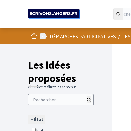
Panneau de gestion des cookies
Accueil
Menu principal
/
DÉMARCHES PARTICIPATIVES
/
LES
Les idées
proposées
Cherchez et filtrez les contenus
État
Tout