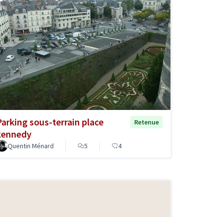
Parking sous-terrain place
Retenue
kennedy
Quentin Ménard
5
4