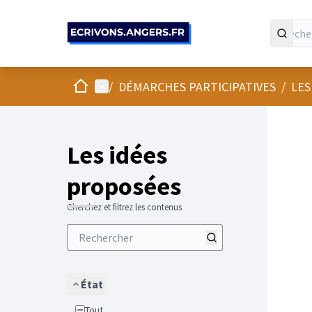
Panneau de gestion des cookies
Accueil
Menu principal
/
DÉMARCHES PARTICIPATIVES
/
LES
Les idées
proposées
Cherchez et filtrez les contenus
État
Tout