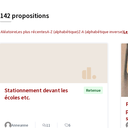
142 propositions
Aléatoire
Les plus récentes
A-Z (alphabétique)
Z-A (alphabétique inverse)
Le
Stationnement devant les
Retenue
écoles etc.
Anneanne
11
6