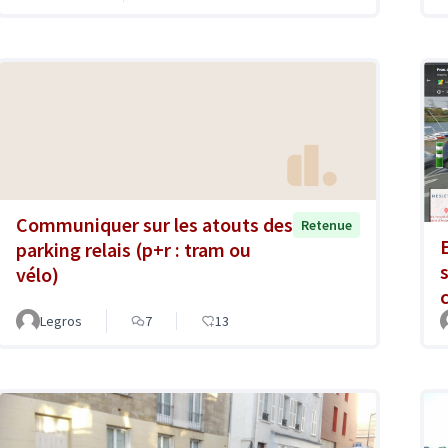
Communiquer sur les atouts des
Retenue
parking relais (p+r : tram ou
vélo)
Legros
7
13