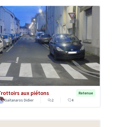
Trottoirs aux piétons
Retenue
Gaïtanaros Didier
2
4