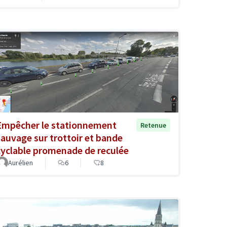
Empêcher le stationnement
Retenue
sauvage sur trottoir et bande
cyclable promenade de reculée
Aurélien
6
8