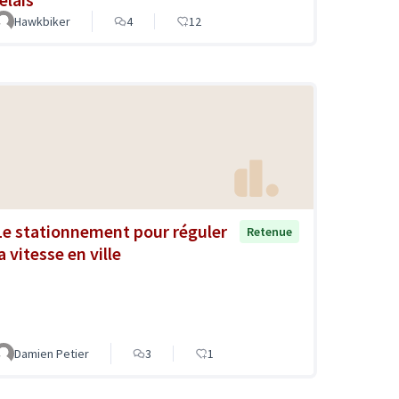
Hawkbiker
4
12
Le stationnement pour réguler
Retenue
a vitesse en ville
Damien Petier
3
1