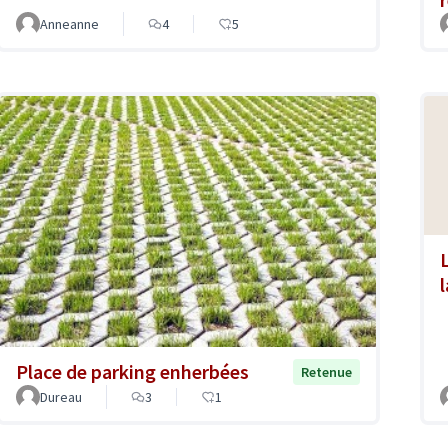
Anneanne
4
5
l
Place de parking enherbées
Retenue
Dureau
3
1