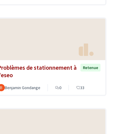
Problèmes de stationnement à
Retenue
l'eseo
Benjamin Gondange
0
33