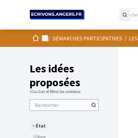
Panneau de gestion des cookies
Accueil
Menu principal
/
DÉMARCHES PARTICIPATIVES
/
LES
Les idées
proposées
Cherchez et filtrez les contenus
État
Tout