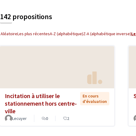
142 propositions
Aléatoire
Les plus récentes
A-Z (alphabétique)
Z-A (alphabétique inverse)
Le
Incitation à utiliser le
En cours
d'évaluation
stationnement hors centre-
ville
Lecuyer
0
2