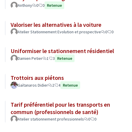
Anthony
0
0
Retenue
Valoriser les alternatives à la voiture
Atelier Stationnement Evolution et prospective
0
0
Uniformiser le stationnement résidentiel
Damien Petier
1
3
Retenue
Trottoirs aux piétons
Gaïtanaros Didier
2
4
Retenue
Tarif préférentiel pour les transports en
commun (professionnels de santé)
Atelier stationnement professionnels
0
0