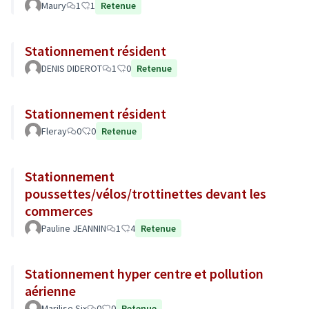
Maury
1
1
Retenue
Stationnement résident
DENIS DIDEROT
1
0
Retenue
Stationnement résident
Fleray
0
0
Retenue
Stationnement
poussettes/vélos/trottinettes devant les
commerces
Pauline JEANNIN
1
4
Retenue
Stationnement hyper centre et pollution
aérienne
Marilise Six
0
0
Retenue