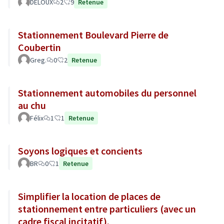
DELOUX
2
9
Retenue
Stationnement Boulevard Pierre de
Coubertin
Greg.
0
2
Retenue
Stationnement automobiles du personnel
au chu
Félix
1
1
Retenue
Soyons logiques et concients
BR
0
1
Retenue
Simplifier la location de places de
stationnement entre particuliers (avec un
cadre fiscal incitatif).