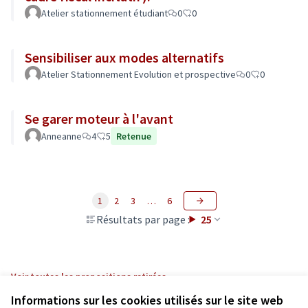
Atelier stationnement étudiant
0
0
Sensibiliser aux modes alternatifs
Atelier Stationnement Evolution et prospective
0
0
Se garer moteur à l'avant
Anneanne
4
5
Retenue
1
2
3
…
6
Résultats par page :
25
Voir toutes les propositions retirées
Informations sur les cookies utilisés sur le site web