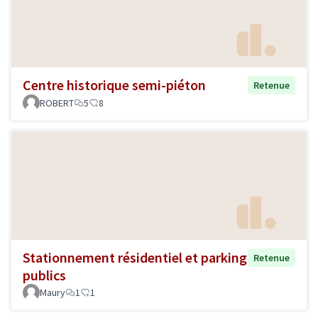
Centre historique semi-piéton
Retenue
ROBERT
5
8
Stationnement résidentiel et parking
Retenue
publics
Maury
1
1