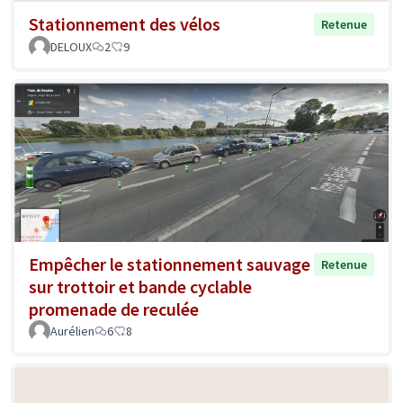
Stationnement des vélos
Retenue
DELOUX
2
9
Empêcher le stationnement sauvage
Retenue
sur trottoir et bande cyclable
promenade de reculée
Aurélien
6
8