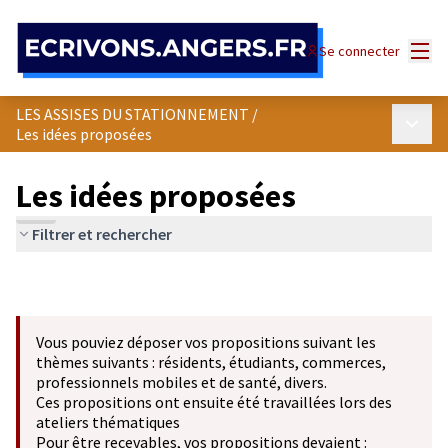
Panneau de gestion des cookies
Menu
Se connecter
LES ASSISES DU STATIONNEMENT
/
Menu p
Les idées proposées
Les idées proposées
Filtrer et rechercher
Vous pouviez déposer vos propositions suivant les
thèmes suivants : résidents, étudiants, commerces,
professionnels mobiles et de santé, divers.
Ces propositions ont ensuite été travaillées lors des
ateliers thématiques
Pour être recevables, vos propositions devaient :