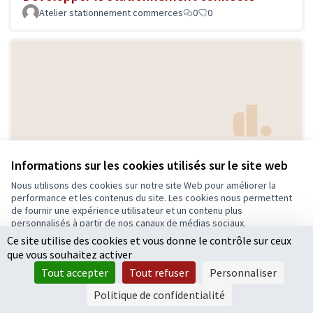
Atelier stationnement commerces
0
0
Développer les infrastructures
Informations sur les cookies utilisés sur le site web
Atelier Stationnement Evolution et prospective
0
0
Nous utilisons des cookies sur notre site Web pour améliorer la
performance et les contenus du site. Les cookies nous permettent
de fournir une expérience utilisateur et un contenu plus
personnalisés à partir de nos canaux de médias sociaux.
Ce site utilise des cookies et vous donne le contrôle sur ceux
Tout accepter
que vous souhaitez activer
Accepter seulement les cookies essentiels
Tout accepter
Tout refuser
Personnaliser
Paramètres
Politique de confidentialité