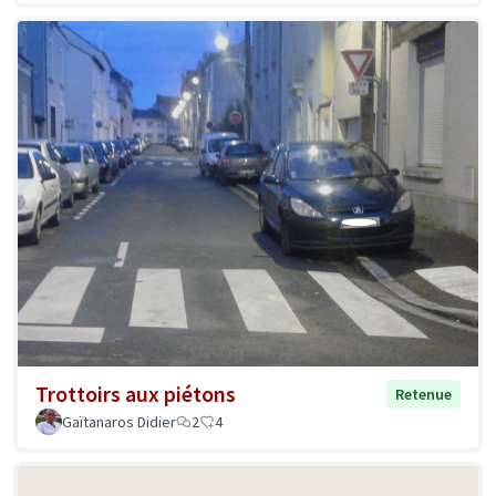
Trottoirs aux piétons
Retenue
Gaïtanaros Didier
2
4