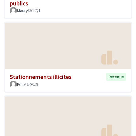
publics
Maury
1
1
Stationnements illicites
Retenue
Félix
0
5