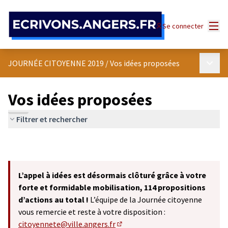
Panneau de gestion des cookies
Menu
Se connecter
Menu p
JOURNÉE CITOYENNE 2019
/
Vos idées proposées
Vos idées proposées
Filtrer et rechercher
L’appel à idées est désormais clôturé grâce à votre
forte et formidable mobilisation, 114 propositions
d’actions au total !
L’équipe de la Journée citoyenne
vous remercie et reste à votre disposition :
citoyennete@ville.angers.fr