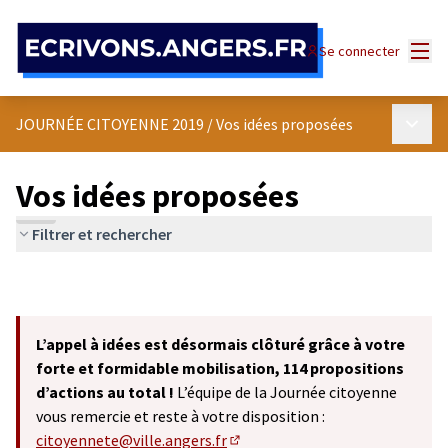
Panneau de gestion des cookies
Menu
Se connecter
Menu p
JOURNÉE CITOYENNE 2019
/
Vos idées proposées
Vos idées proposées
Filtrer et rechercher
L’appel à idées est désormais clôturé grâce à votre
forte et formidable mobilisation, 114 propositions
d’actions au total !
L’équipe de la Journée citoyenne
vous remercie et reste à votre disposition :
citoyennete@ville.angers.fr