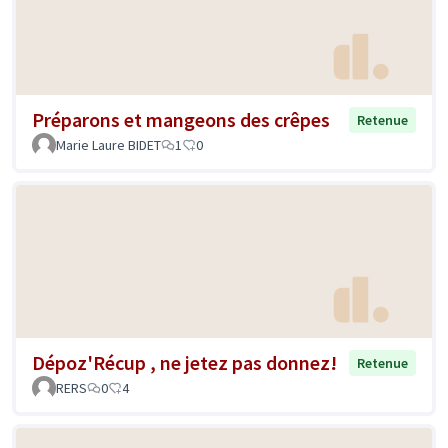
Préparons et mangeons des crêpes
Retenue
Marie Laure BIDET
1
0
Dépoz'Récup , ne jetez pas donnez!
Retenue
RERS
0
4