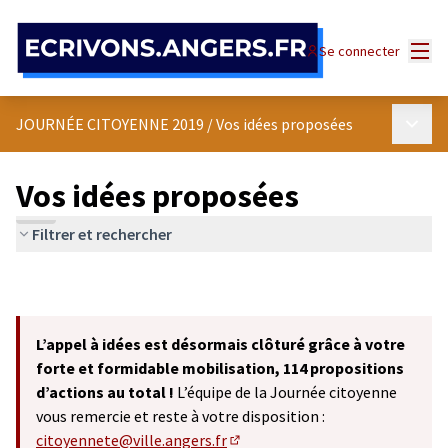
Panneau de gestion des cookies
Menu
Se connecter
Menu p
JOURNÉE CITOYENNE 2019
/
Vos idées proposées
Vos idées proposées
Filtrer et rechercher
L’appel à idées est désormais clôturé grâce à votre
forte et formidable mobilisation, 114 propositions
d’actions au total !
L’équipe de la Journée citoyenne
vous remercie et reste à votre disposition :
citoyennete@ville.angers.fr