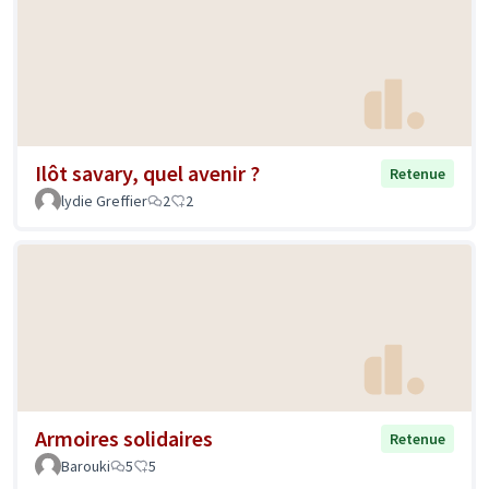
Ilôt savary, quel avenir ?
Retenue
lydie Greffier
2
2
Armoires solidaires
Retenue
Barouki
5
5