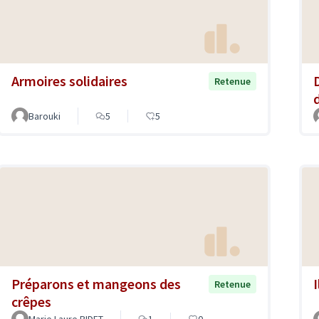
Armoires solidaires
Retenue
Barouki
5
5
Préparons et mangeons des
I
Retenue
crêpes
Marie Laure BIDET
1
0