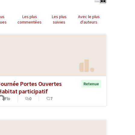
lus
Les plus
Les plus
Avec le plus
nues
commentées
suivies
d'auteurs
Journée Portes Ouvertes
Retenue
Habitat participatif
Flo
0
7