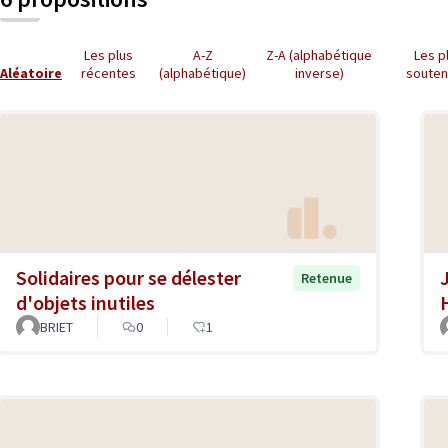
Les plus
A-Z
Z-A (alphabétique
Les p
Aléatoire
récentes
(alphabétique)
inverse)
soute
Solidaires pour se délester
Retenue
d'objets inutiles
BRIET
0
1