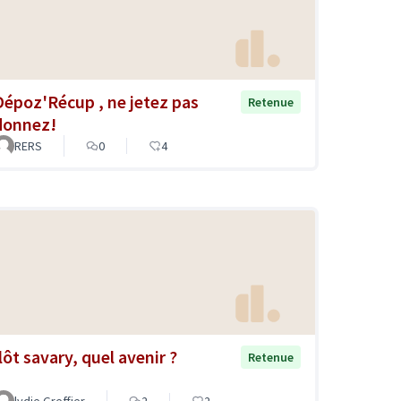
Dépoz'Récup , ne jetez pas
Retenue
donnez!
RERS
0
4
lôt savary, quel avenir ?
Retenue
lydie Greffier
2
2