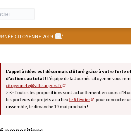
Menu utilisateur
RNÉE CITOYENNE 2019
/
L’appel à idées est désormais clôturé grâce à votre forte 
d’actions au total !
L’équipe de la Journée citoyenne vous remer
citoyennete@ville.angers.fr
(S'ouvre dans un nouvel onglet)
>>> Toutes les propositions sont actuellement en cours d’étude
les porteurs de projets a eu lieu
le 6 février
pour concocter u
(S'ouvre dans un nou
rassemble, le dimanche 19 mai prochain !
6 propositions