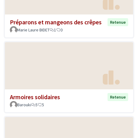
Préparons et mangeons des crêpes
Retenue
Marie Laure BIDET
1
0
Armoires solidaires
Retenue
Barouki
5
5