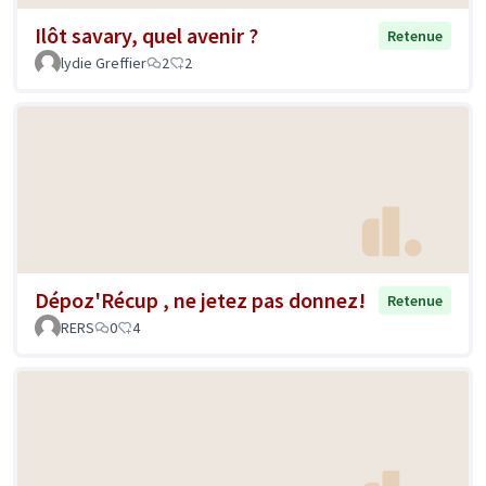
Ilôt savary, quel avenir ?
Retenue
lydie Greffier
2
2
Dépoz'Récup , ne jetez pas donnez!
Retenue
RERS
0
4