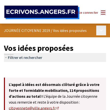
Panneau de gestion des cookies
Menu
Se connecter
Menu p
JOURNÉE CITOYENNE 2019
/
Vos idées proposées
Vos idées proposées
Filtrer et rechercher
L’appel à idées est désormais clôturé grâce à votre
forte et formidable mobilisation, 114 propositions
d’actions au total !
L’équipe de la Journée citoyenne
vous remercie et reste à votre disposition :
citoyennete@ville.angers.fr