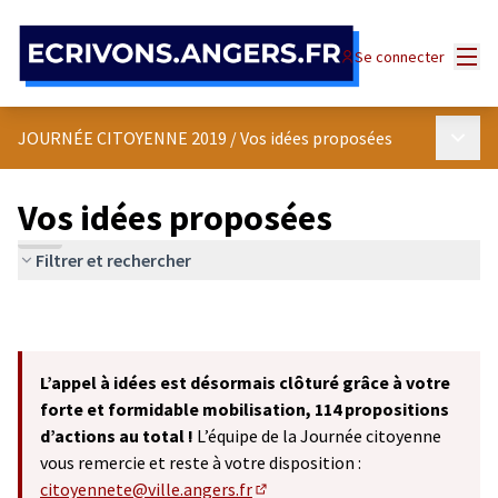
Panneau de gestion des cookies
Menu
Se connecter
Menu p
JOURNÉE CITOYENNE 2019
/
Vos idées proposées
Vos idées proposées
Filtrer et rechercher
L’appel à idées est désormais clôturé grâce à votre
forte et formidable mobilisation, 114 propositions
d’actions au total !
L’équipe de la Journée citoyenne
vous remercie et reste à votre disposition :
citoyennete@ville.angers.fr