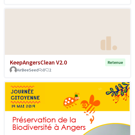
KeepAngersClean V2.0
Retenue
AirBeeSeed
0
2