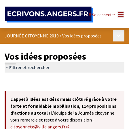
Panneau de gestion des cookies
Menu
Se connecter
Menu p
JOURNÉE CITOYENNE 2019
/
Vos idées proposées
Vos idées proposées
Filtrer et rechercher
L’appel à idées est désormais clôturé grâce à votre
forte et formidable mobilisation, 114 propositions
d’actions au total !
L’équipe de la Journée citoyenne
vous remercie et reste à votre disposition :
citoyennete@ville.angers.fr