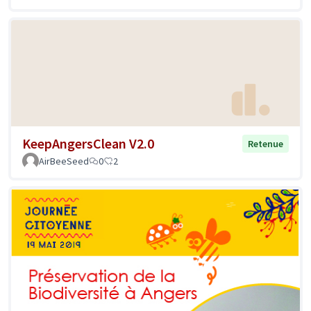
KeepAngersClean V2.0
Retenue
AirBeeSeed
0
2